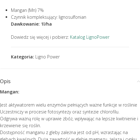
Mangan (Mn) 7%
Czynnik kompleksujący: lignosulfonian
Dawkowanie: 1l/ha
Dowiedz się więcej i pobierz:
Katalog LignoPower
Kategoria:
Ligno Power
Opis
Mangan:
Jest aktywatorem wielu enzymów pełniących ważne funkcje w roślinie
Uczestniczy w procesie fotosyntezy oraz syntezie chlorofilu.
Odgrywa ważną rolę w uprawie zbóż, wpływając na lepsze kwitnienie i
krzewienie się roślin.
Dostępność manganu z gleby zależna jest od pH, wzrastając na
glebach kwaśnych. Duża zawartość w glebie magnezu, żelaza i cynku