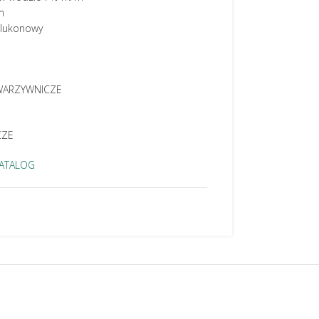
m
glukonowy
 WARZYWNICZE
CZE
ATALOG