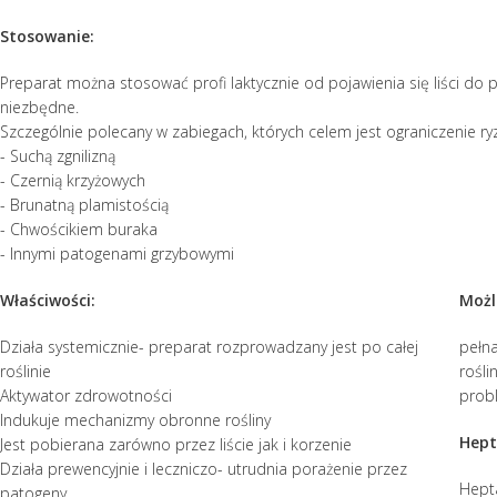
Stosowanie:
Preparat można stosować profi laktycznie od pojawienia się liści do 
niezbędne.
Szczególnie polecany w zabiegach, których celem jest ograniczenie ry
- Suchą zgnilizną
- Czernią krzyżowych
- Brunatną plamistością
- Chwościkiem buraka
- Innymi patogenami grzybowymi
Właściwości:
Możl
Działa systemicznie- preparat rozprowadzany jest po całej
pełn
roślinie
rośli
Aktywator zdrowotności
prob
Indukuje mechanizmy obronne rośliny
Hept
Jest pobierana zarówno przez liście jak i korzenie
Działa prewencyjnie i leczniczo- utrudnia porażenie przez
Hepta
patogeny