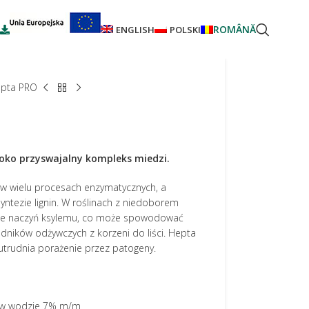
ROMÂNĂ
ENGLISH
POLSKI
pta PRO
oko przyswajalny kompleks miedzi.
w wielu procesach enzymatycznych, a
syntezie lignin. W roślinach z niedoborem
nie naczyń ksylemu, co może spowodować
dników odżywczych z korzeni do liści. Hepta
utrudnia porażenie przez patogeny.
a w wodzie 7% m/m