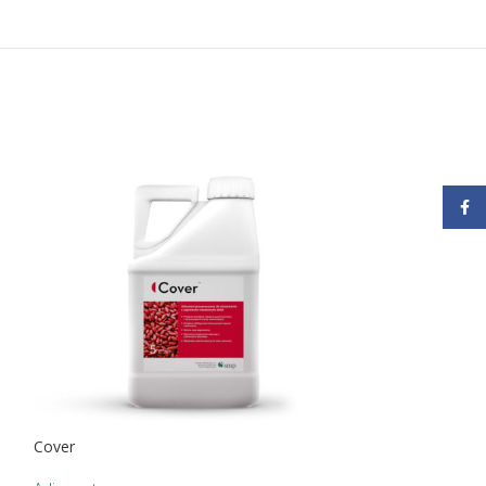
Face
Cover
Pianox