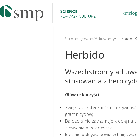
katalog
Strona główna
Adiuwanty
Herbido
Herbido
Wszechstronny adiuwa
stosowania z herbicyda
Główne korzyści:
Zwiększa skuteczność i efektywnoś
graminicydów)
Bardzo silnie zatrzymuje kroplę na a
zmywania przez deszcz
Idealnie pokrywa powierzchnię zwal