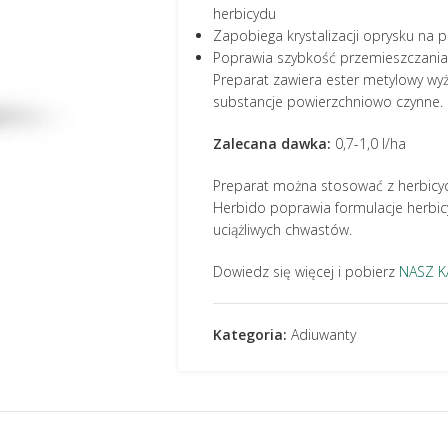
herbicydu
Zapobiega krystalizacji oprysku na p
Poprawia szybkość przemieszczania s
Preparat zawiera ester metylowy wyż
substancje powierzchniowo czynne.
Zalecana dawka:
0,7-1,0 l/ha
Preparat można stosować z herbicy
Herbido poprawia formulacje herbic
uciążliwych chwastów.
Dowiedz się więcej i pobierz
NASZ K
Kategoria:
Adiuwanty