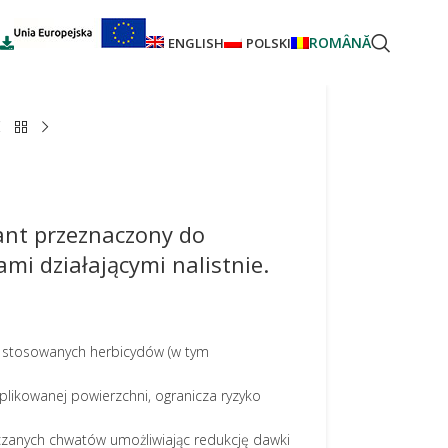
ROMÂNĂ
ENGLISH
POLSKI
nt przeznaczony do
mi działającymi nalistnie.
ć stosowanych herbicydów (w tym
plikowanej powierzchni, ogranicza ryzyko
czanych chwatów umożliwiając redukcję dawki