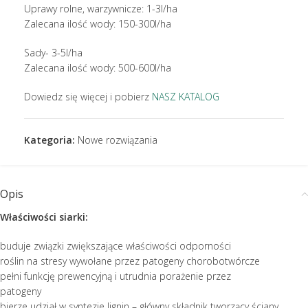
Uprawy rolne, warzywnicze: 1-3l/ha
Zalecana ilość wody: 150-300l/ha
Sady- 3-5l/ha
Zalecana ilość wody: 500-600l/ha
Dowiedz się więcej i pobierz
NASZ KATALOG
Kategoria:
Nowe rozwiązania
Opis
Właściwości siarki:
buduje związki zwiększające właściwości odporności
roślin na stresy wywołane przez patogeny chorobotwórcze
pełni funkcję prewencyjną i utrudnia porażenie przez
patogeny
bierze udział w syntezie lignin – główny składnik tworzący ściany