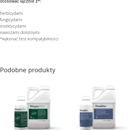
stosować łącznie z*:
herbicydami
fungicydami
insektycydami
nawozami dolistnymi
*wykonać test kompatybilności
Podobne produkty