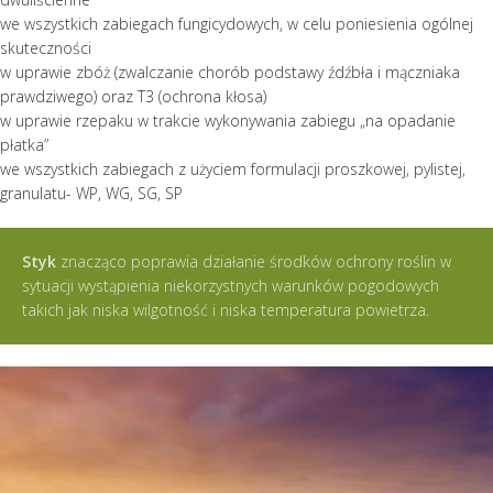
we wszystkich zabiegach fungicydowych, w celu poniesienia ogólnej
skuteczności
w uprawie zbóż (zwalczanie chorób podstawy źdźbła i mączniaka
prawdziwego) oraz T3 (ochrona kłosa)
w uprawie rzepaku w trakcie wykonywania zabiegu „na opadanie
płatka”
we wszystkich zabiegach z użyciem formulacji proszkowej, pylistej,
granulatu- WP, WG, SG, SP
Styk
znacząco poprawia działanie środków ochrony roślin w
sytuacji wystąpienia niekorzystnych warunków pogodowych
takich jak niska wilgotność i niska temperatura powietrza.