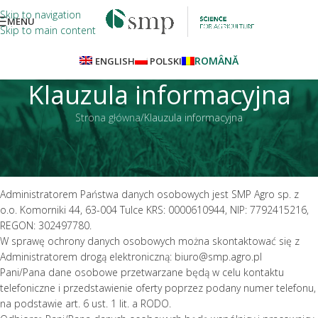
Skip to navigation
MENU
Skip to main content
ROMÂNĂ
ENGLISH
POLSKI
Klauzula informacyjna
Strona główna
Klauzula informacyjna
Zgodnie z art. 13 ust. 1 i ust. 2 ogólnego rozporządzenia o ochronie
danych osobowych z dnia 27 kwietnia 2016 r. (dalej RODO) informuję,
iż:
Administratorem Państwa danych osobowych jest SMP Agro sp. z
o.o. Komorniki 44, 63-004 Tulce KRS: 0000610944, NIP: 7792415216,
REGON: 302497780.
W sprawę ochrony danych osobowych można skontaktować się z
Administratorem drogą elektroniczną: biuro@smp.agro.pl
Pani/Pana dane osobowe przetwarzane będą w celu kontaktu
telefoniczne i przedstawienie oferty poprzez podany numer telefonu,
na podstawie art. 6 ust. 1 lit. a RODO.