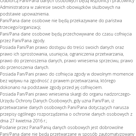
Odbiorcą Pani/Pana danych osobowych będą wspólnicy i pracownicy
Administratora w zakresie swoich obowiązków służbowych na
podstawie upoważnienia.
Pani/Pana dane osobowe nie będą przekazywane do państwa
trzeciego/organizacji;
Pani/Pana dane osobowe będą przechowywane do czasu cofnięcia
przez Pani/Pana zgody.
Posiada Pani/Pan prawo dostępu do treści swoich danych oraz
prawo ich sprostowania, usunięcia, ograniczenia przetwarzania,
prawo do przenoszenia danych, prawo wniesienia sprzeciwu, prawo
do przenoszenia danych.
Posiada Pan/Pani prawo do cofnięcia zgody w dowolnym momencie
bez wpływu na zgodność z prawem przetwarzania, którego
dokonano na podstawie zgody przed jej cofnięciem.
Posiada Pan/Pani prawo wniesienia skargi do organu nadzorczego-
Urzędu Ochrony Danych Osobowych, gdy uzna Pani/Pan, iż
przetwarzanie danych osobowych Pani/Pana dotyczących narusza
przepisy ogólnego rozporządzenia o ochronie danych osobowych z
dnia 27 kwietnia 2016 r.;
Podanie przez Pana/Panią danych osobowych jest dobrowolne
Pani/Pana dane nie będą przetwarzane w sposób zautomatyzowany